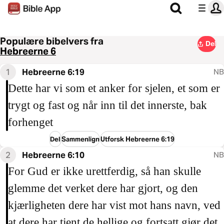
Populære bibelvers fra
Del
Hebreerne 6
1
Hebreerne 6:19
NB
Dette har vi som et anker for sjelen, et som er
trygt og fast og når inn til det innerste, bak
forhenget
Del
Sammenlign
Utforsk Hebreerne 6:19
2
Hebreerne 6:10
NB
For Gud er ikke urettferdig, så han skulle
glemme det verket dere har gjort, og den
kjærligheten dere har vist mot hans navn, ved
at dere har tjent de hellige og fortsatt gjør det.