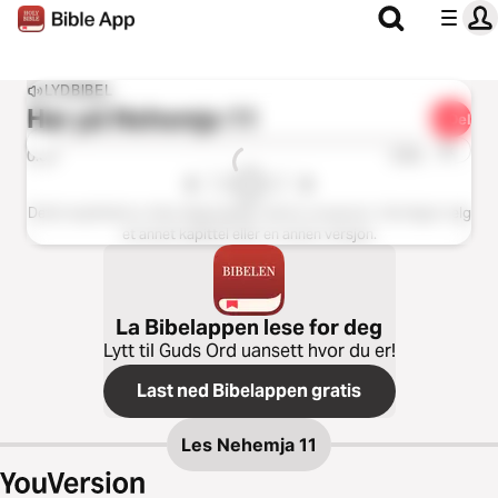
LYDBIBEL
Hør på
Nehemja 11
Del
1x
0:00
0:00
Dette kapittelet er ikke tilgjengelig i denne versjonen. Vennligst velg
et annet kapittel eller en annen versjon.
La Bibelappen lese for deg
Lytt til Guds Ord uansett hvor du er!
Last ned Bibelappen gratis
Les
Nehemja 11