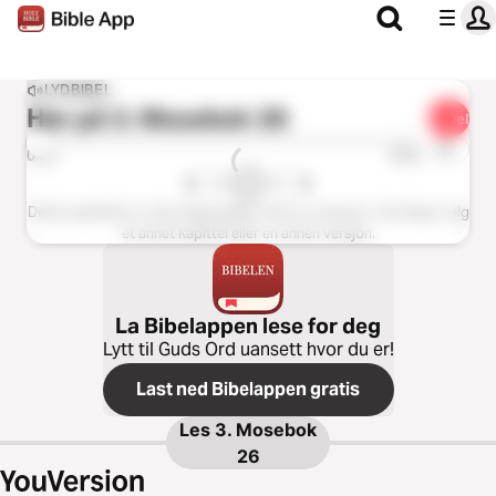
LYDBIBEL
Hør på
3. Mosebok 26
Del
1x
0:00
0:00
Dette kapittelet er ikke tilgjengelig i denne versjonen. Vennligst velg
et annet kapittel eller en annen versjon.
La Bibelappen lese for deg
Lytt til Guds Ord uansett hvor du er!
Last ned Bibelappen gratis
Les
3. Mosebok
26