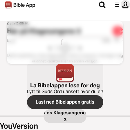
LYDBIBEL
Hør på
Klagesangene 3
Del
1x
0:00
0:00
Dette kapittelet er ikke tilgjengelig i denne versjonen. Vennligst velg
et annet kapittel eller en annen versjon.
La Bibelappen lese for deg
Lytt til Guds Ord uansett hvor du er!
Last ned Bibelappen gratis
Les
Klagesangene
3