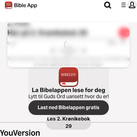
LYDBIBEL
Hør på
2. Krønikebok 29
Del
1x
0:00
0:00
Dette kapittelet er ikke tilgjengelig i denne versjonen. Vennligst velg
et annet kapittel eller en annen versjon.
La Bibelappen lese for deg
Lytt til Guds Ord uansett hvor du er!
Last ned Bibelappen gratis
Les
2. Krønikebok
29