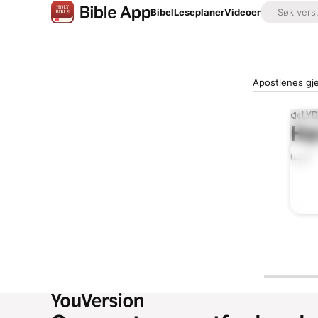
Bibel
Leseplaner
Videoer
Apostlenes gje
LYD
Hø
0:00