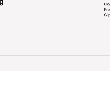
g
Blo
Pr
Gi