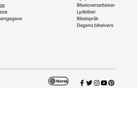
gg
Bibeloversettelser
esse
Lydbibler
 pengegave
Bibelspråk
Dagens bibelvers
Norsk