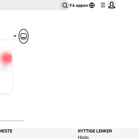
Få appen
Del
1x
ENESTE
NYTTIGE LENKER
m
Hjelp