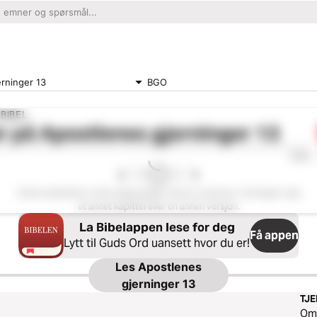
rninger 13
BGO
BIBEL
r på
Apostlenes gjerninger 13
0:00
Dette kapittelet er ikke tilgjengelig i denne versjonen. Vennligst velg
et annet kapittel eller en annen versjon.
La Bibelappen lese for deg
Få appen
Lytt til Guds Ord uansett hvor du er!
Les
Apostlenes
gjerninger 13
TJ
O