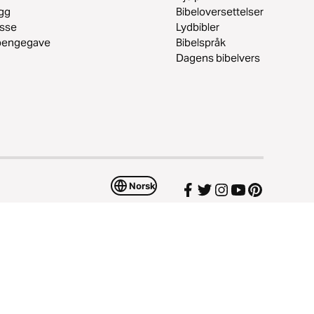
gg
Bibeloversettelser
esse
Lydbibler
 pengegave
Bibelspråk
Dagens bibelvers
Norsk