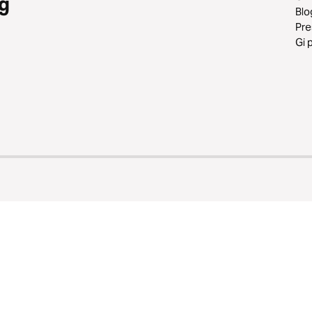
g
Blo
Pr
Gi