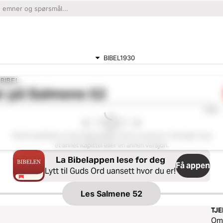
BIBEL1930
BIBEL
r på
Salmene 52
0:00
Dette kapittelet er ikke tilgjengelig i denne versjonen. Vennligst velg
et annet kapittel eller en annen versjon.
La Bibelappen lese for deg
Få appen
Lytt til Guds Ord uansett hvor du er!
Les
Salmene 52
TJ
O