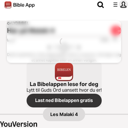
LYDBIBEL
Hør på
Malaki 4
Del
1x
0:00
0:00
Dette kapittelet er ikke tilgjengelig i denne versjonen. Vennligst velg
et annet kapittel eller en annen versjon.
La Bibelappen lese for deg
Lytt til Guds Ord uansett hvor du er!
Last ned Bibelappen gratis
Les
Malaki 4