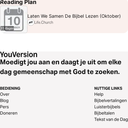
Jeremia 29:7
Jeremia 52
Mattheüs 22:21
Reading Plan
Laten We Samen De Bijbel Lezen (oktober)
Life.Church
31 dagen
Moedigt jou aan en daagt je uit om elke
dag gemeenschap met God te zoeken.
BEDIENING
NUTTIGE LINKS
Over
Help
Blog
Bijbelvertalingen
Pers
Luisterbijbels
Doneren
Bijbeltalen
Tekst van de Dag