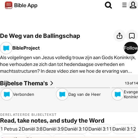
De Weg van de Ballingschap
BibleProject
Follow
Als volgelingen van Jezus volledig trouw zijn aan Gods Koninkrijk,
hoe verhouden ze zich dan tot hedendaagse overheden en
machtsstructuren? In deze video zien we hoe de ervaring van
Daniël en zijn vrienden in de Babylonische ballingschap ons
Bijbelse Thema's
5:45
6:16
4:52
13 of 14
wijsheid biedt om met deze spanning om te gaan. Jezus volgen in
de 21e eeuw betekent leren om de weg van de ballingschap te
Evangel
Verbonden
Dag van de Heer
Koninkr
volgen.
GERELATEERDE BIJBELTEKST
Read, take notes, and study the Word
1 Petrus 2
Daniël 3:8
Daniël 3:9
Daniël 3:10
Daniël 3:11
Daniël 3:12