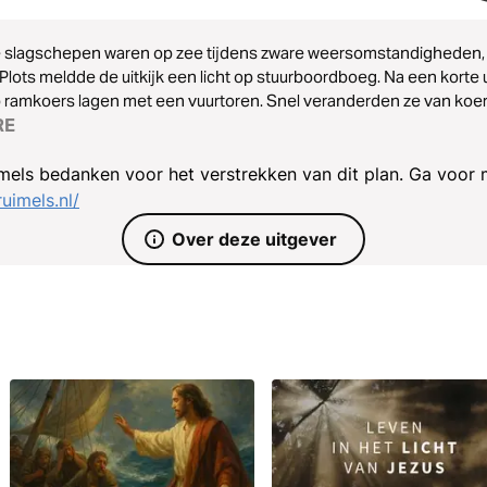
 slagschepen waren op zee tijdens zware weersomstandigheden, m
 Plots meldde de uitkijk een licht op stuurboordboeg. Na een korte 
 ramkoers lagen met een vuurtoren. Snel veranderden ze van koe
e, door ons te richten op de Bijbelse waarheid en elkaar,
RE
 koers kunnen houden in ons leven.
mels bedanken voor het verstrekken van dit plan. Ga voor 
uimels.nl/
Over deze uitgever