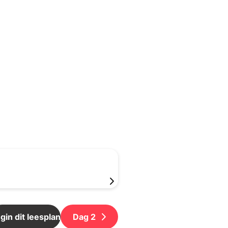
gin dit leesplan
Dag
2