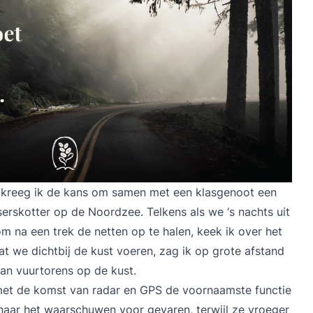
n kreeg ik de kans om samen met een klasgenoot een
erskotter op de Noordzee. Telkens als we ‘s nachts uit
na een trek de netten op te halen, keek ik over het
t we dichtbij de kust voeren, zag ik op grote afstand
van vuurtorens op de kust.
met de komst van radar en GPS de voornaamste functie
naar het waarschuwen voor gevaren, terwijl ze vroeger