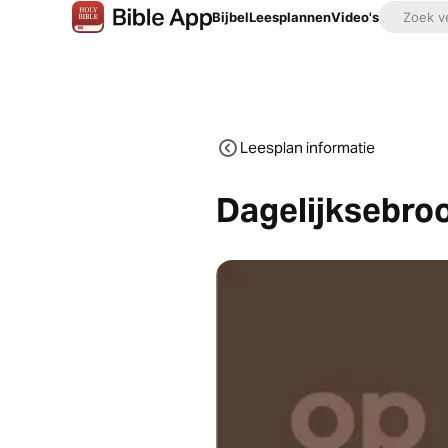
Bijbel
Leesplannen
Video's
Leesplan informatie
Dagelijksebroo