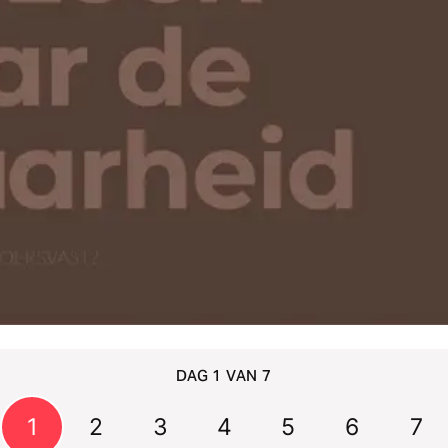
DAG 1 VAN 7
1
2
3
4
5
6
7