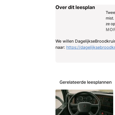
Over dit leesplan
Twee
mist.
ze op
voorkomen. Deze week onderzoeken we hoe w
MO
weer
We willen DagelijkseBroodkrui
naar:
https://dagelijksebroodkr
Gerelateerde leesplannen