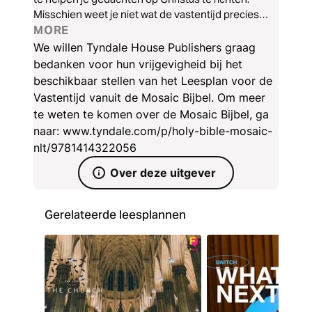
Misschien weet je niet wat de vastentijd precies
inhoudt. Of misschien houdt je je leven lang al
MORE
rekening met de vastentijd en het kerkelijk jaar. Hoe
We willen Tyndale House Publishers graag
dan ook, je zult de Bijbellezingen en de
bedanken voor hun vrijgevigheid bij het
commentaren en inzichten van christenen over de
beschikbaar stellen van het Leesplan voor de
hele wereld en door de geschiedenis heen
Vastentijd vanuit de Mosaic Bijbel. Om meer
waarderen. Doe met ons mee en met de kerk over
te weten te komen over de Mosaic Bijbel, ga
de hele wereld bij het richten op Jezus tijdens de
naar: www.tyndale.com/p/holy-bible-mosaic-
weken, die leiden naar Pasen.
nlt/9781414322056
Over deze uitgever
Gerelateerde leesplannen