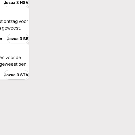
Jozua 3 HSV
ot ontzag voor
en geweest.
n
Jozua 3 BB
en voor de
es geweest ben.
Jozua 3 STV