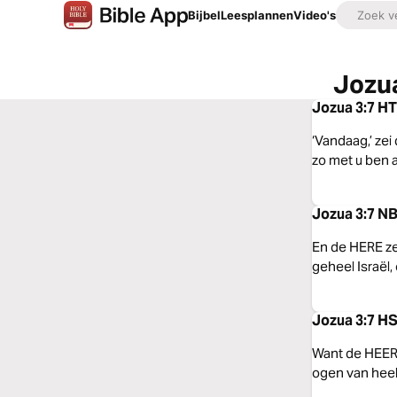
Bijbel
Leesplannen
Video's
Jozua
Jozua 3:7 HT
‘Vandaag,’ zei
zo met u ben 
Jozua 3:7 N
En de HERE ze
geheel Israël,
Jozua 3:7 HS
Want de HEERE
ogen van heel 