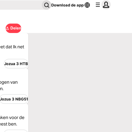
Download de app
Delen
et dat Ik net
Jozua 3 HTB
 ogen van
n.
Jozua 3 NBG51
aken voor de
eest ben.