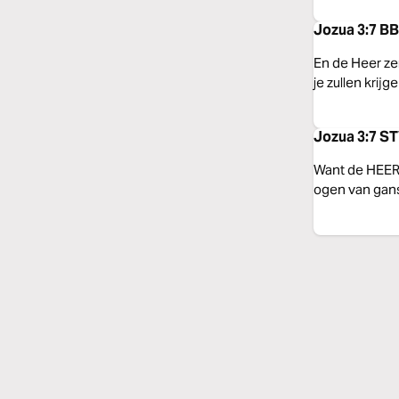
Jozua 3:7 BB 
En de Heer zei
je zullen krij
Jozua 3:7 ST
Want de HEERE
ogen van gans 