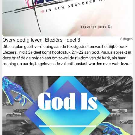
Overvloedig leven, Efeziërs - deel 3
6 dagen
Dit leesplan geeft verdieping aan de tekstgedeelten van het Bijbelboek
Efeziërs. In dit 3e deel komt hoofdstuk 2:1-22 aan bod. Paulus spreekt in
deze brief de gelovigen aan om zowel de rijkdom van de kerk, als haar
roeping op aarde, te geloven. Je zal enthousiast worden over wat Jezus
allemaal voor jou mogelijk heeft gemaakt: zoon of dochter van de
levende God zijn. Lees ook deel 1 en 2.