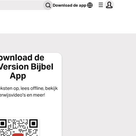
Download de app
ownload de
ersion Bijbel
App
eksten op, lees offline, bekijk
rwijsvideo's en meer!