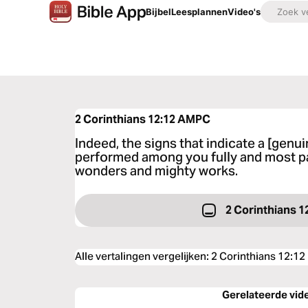
Bijbel
Leesplannen
Video's
2 Corinthians 12:12
AMPC
Indeed, the signs that indicate a [genu
performed among you fully and most pa
wonders and mighty works.
2 Corinthians 1
Alle vertalingen vergelijken
:
2 Corinthians 12:12
Gerelateerde vid