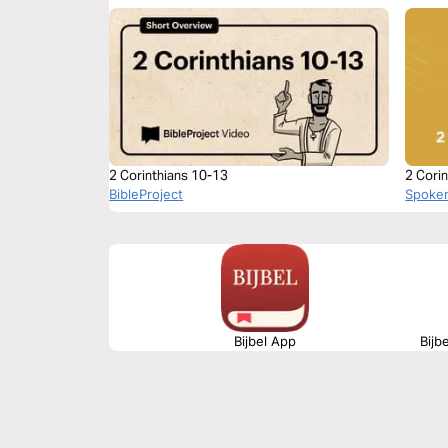
2 Corinthians 10-13
2 Cori
BibleProject
Spoke
Bijbel App
Bijb