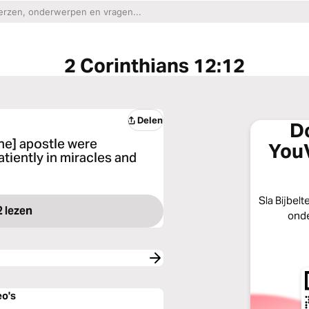
2 Corinthians 12:12
Delen
D
ine] apostle were
YouV
tiently in miracles and
Sla Bijbelt
2 lezen
onde
eo's