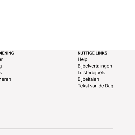
IENING
NUTTIGE LINKS
er
Help
g
Bijbelvertalingen
s
Luisterbijbels
neren
Bijbeltalen
Tekst van de Dag