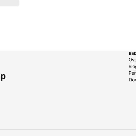
BED
Ov
Blo
Per
ap
Do