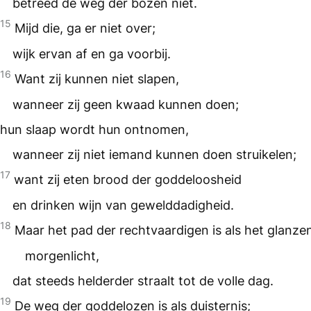
betreed de weg der bozen niet.
15
Mijd die, ga er niet over;
wijk ervan af en ga voorbij.
16
Want zij kunnen niet slapen,
wanneer zij geen kwaad kunnen doen;
hun slaap wordt hun ontnomen,
wanneer zij niet iemand kunnen doen struikelen;
17
want zij eten brood der goddeloosheid
en drinken wijn van gewelddadigheid.
18
Maar het pad der rechtvaardigen is als het glanze
morgenlicht,
dat steeds helderder straalt tot de volle dag.
19
De weg der goddelozen is als duisternis;