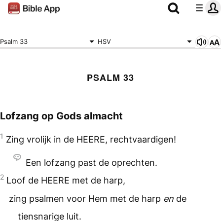
Psalm 33
HSV
PSALM 33
Lofzang op Gods almacht
1
Zing vrolijk in de
HEERE
, rechtvaardigen!
Een lofzang past de oprechten.
2
Loof de
HEERE
met de harp,
zing psalmen voor Hem met de harp
en
de
tiensnarige luit.