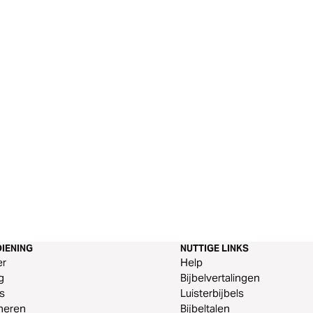
IENING
NUTTIGE LINKS
er
Help
g
Bijbelvertalingen
s
Luisterbijbels
neren
Bijbeltalen