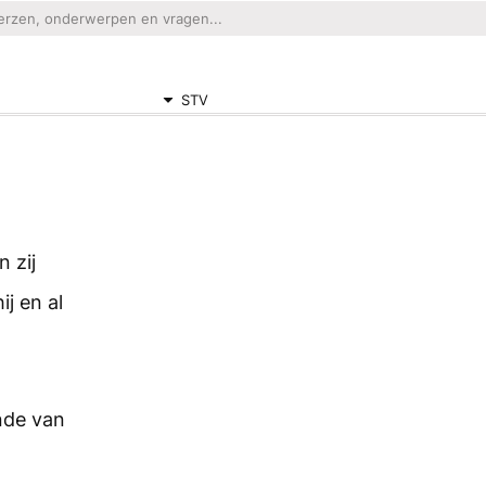
STV
 zij
j en al
nde van