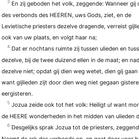
3
En zij geboden het volk, zeggende: Wanneer gij 
des verbonds des HEEREN, uws Gods, ziet, en de
Levietische priesters dezelve dragende, verreist gijl
ook van uw plaats, en volgt haar na;
4
Dat er nochtans ruimte zij tussen ulieden en tus
dezelve, bij de twee duizend ellen in de maat; en nad
dezelve niet; opdat gij dien weg wetet, dien gij gaan 
want gijlieden zijt door dien weg niet gegaan gister
eergisteren.
5
Jozua zeide ook tot het volk: Heiligt u! want mo
de HEERE wonderheden in het midden van ulieden 
6
Desgelijks sprak Jozua tot de priesters, zeggend
Neemt de ark des verbonds op, en gaat door voor h