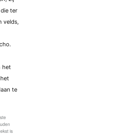
die ter
n velds,
n
icho.
 het
 het
daan te
ste
houden
ekst is