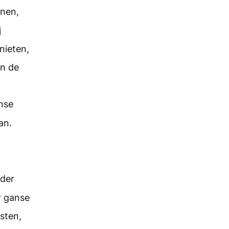
nnen,
j
nieten,
en de
nse
an.
 der
r ganse
sten,