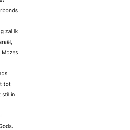
verbonds
 zal Ik
raël,
et Mozes
nds
t tot
stil in
t
Gods.