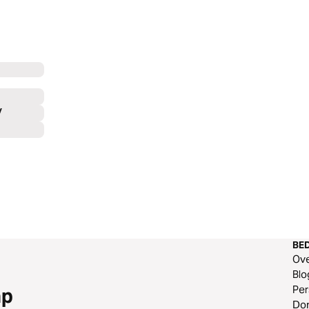
V
BED
Ov
Blo
Per
ap
Do