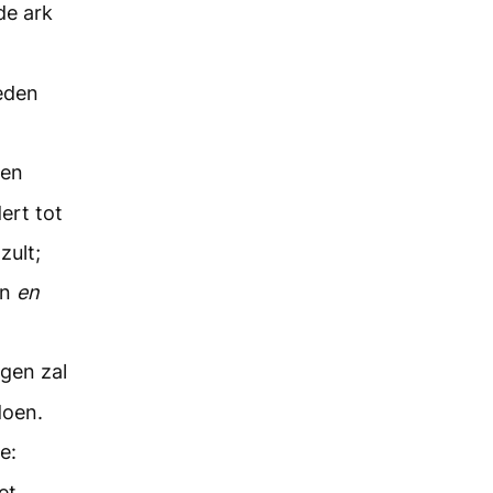
de ark
ieden
sen
ert tot
zult;
en
en
rgen zal
doen.
e:
et