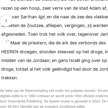
rezen op een hoop, zeer verre van de stad Adam af, 
zijde van Sarthan
ligt
; en die naar de zee des vlakke
te weten
de Zoutzee, afliepen, vergingen, zij werde
afgesneden. Toen trok het volk over, tegenover Jer
17
Maar de priesters, die de ark des verbonds des
HEEREN droegen, stonden steevast op het droge, in
midden van de Jordaan; en gans Israël ging over op
droge, totdat al het volk geëindigd had door de Jor
trekken.
De tekst van de Statenvertaling valt onder het publieke domein. De eer
digitale editie is in 1990 ontstaan en wordt sinds 1992 officieel onder
door Importantia Publishing. De laatste revisie is gemaakt in 2023. De t
voor 99,95% identiek aan de vroegere Jongbloed-editie.