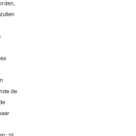
orden,
zullen
n
des
an
ende de
de
haar
n; zij