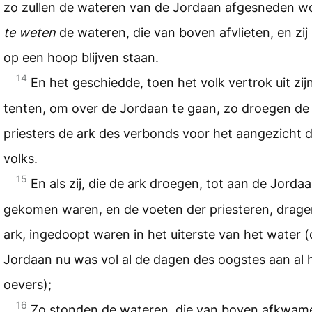
zo zullen de wateren van de Jordaan afgesneden w
te weten
de wateren, die van boven afvlieten, en zij 
op een hoop blijven staan.
14
En het geschiedde, toen het volk vertrok uit zij
tenten, om over de Jordaan te gaan, zo droegen de
priesters de ark des verbonds voor het aangezicht 
volks.
15
En als zij, die de ark droegen, tot aan de Jorda
gekomen waren, en de voeten der priesteren, drag
ark, ingedoopt waren in het uiterste van het water (
Jordaan nu was vol al de dagen des oogstes aan al 
oevers);
16
Zo stonden de wateren, die van boven afkwame