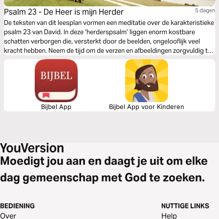
Psalm 23 - De Heer is mijn Herder
5 dagen
De teksten van dit leesplan vormen een meditatie over de karakteristieke
psalm 23 van David. In deze ‘herderspsalm’ liggen enorm kostbare
schatten verborgen die, versterkt door de beelden, ongelooflijk veel
kracht hebben. Neem de tijd om de verzen en afbeeldingen zorgvuldig te
bestuderen en ze op je in te laten werken. Sommige platen (gemaakt door
Jérémie Roussier) roerden mij tot tranen toe. Eric Célérier.
Bijbel App
Bijbel App voor Kinderen
Moedigt jou aan en daagt je uit om elke
dag gemeenschap met God te zoeken.
BEDIENING
NUTTIGE LINKS
Over
Help