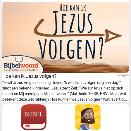
Hoe kan ik Jezus volgen?
9 dagen
"’k wil Jezus volgen, heel mijn leven, ‘k wil Jezus volgen dag aan dag!”
zingt een bekend kinderlied. Jezus zegt Zelf: “Wie zijn kruis niet op zich
neemt en Mij navolgt, is Mij niet waard” (Mattheüs 10:38, HSV). Maar wat
betekent deze uitdrukking? Hoe kunnen we Jezus volgen? Wat levert dat
op en wat kost het ons? Dit leesplan helpt je om een antwoord te vinden
op deze vragen.