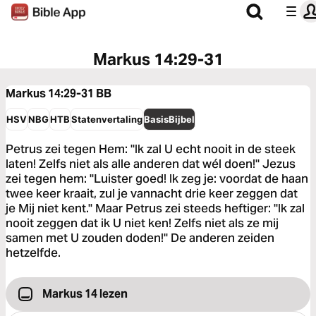
Markus 14:29-31
Markus 14:29-31
BB
HSV
NBG
HTB
Statenvertaling
BasisBijbel
Petrus zei tegen Hem: "Ik zal U echt nooit in de steek
laten! Zelfs niet als alle anderen dat wél doen!" Jezus
zei tegen hem: "Luister goed! Ik zeg je: voordat de haan
twee keer kraait, zul je vannacht drie keer zeggen dat
je Mij niet kent." Maar Petrus zei steeds heftiger: "Ik zal
nooit zeggen dat ik U niet ken! Zelfs niet als ze mij
samen met U zouden doden!" De anderen zeiden
hetzelfde.
Markus 14 lezen