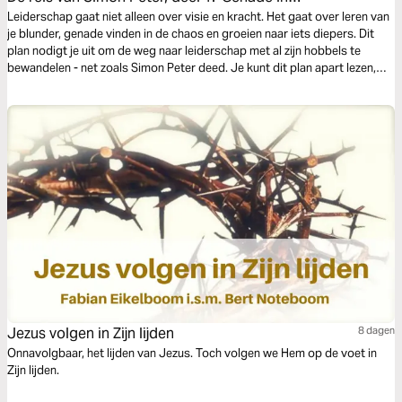
mislukking'
Leiderschap gaat niet alleen over visie en kracht. Het gaat over leren van
je blunder, genade vinden in de chaos en groeien naar iets diepers. Dit
plan nodigt je uit om de weg naar leiderschap met al zijn hobbels te
bewandelen - net zoals Simon Peter deed. Je kunt dit plan apart lezen,
maar het sluit ook mooi aan bij onze The Chosen 'Karaktertest'.
Jezus volgen in Zijn lijden
8 dagen
Onnavolgbaar, het lijden van Jezus. Toch volgen we Hem op de voet in
Zijn lijden.