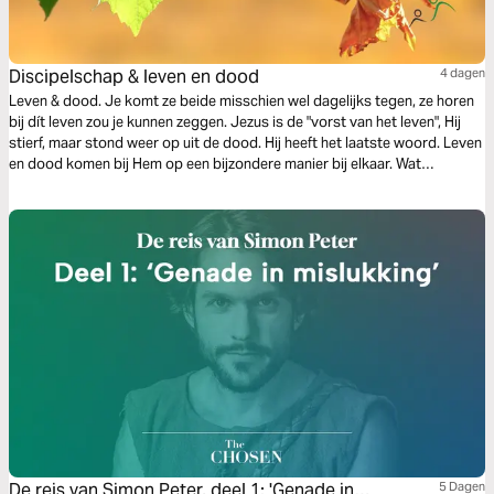
Discipelschap & leven en dood
4 dagen
Leven & dood. Je komt ze beide misschien wel dagelijks tegen, ze horen
bij dít leven zou je kunnen zeggen. Jezus is de "vorst van het leven", Hij
stierf, maar stond weer op uit de dood. Hij heeft het laatste woord. Leven
en dood komen bij Hem op een bijzondere manier bij elkaar. Wat
betekend dat voor jou als discipel van Jezus? Waar leef jij voor? En waar
zou jij je leven voor geven?
De reis van Simon Peter, deel 1: 'Genade in
5 Dagen