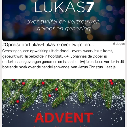
#OpreisdoorLukas-Lukas 7: over twijfel en
6 dagen
vertrouwen, geloof en genezing
Genezingen, een opwekking uit de dood... overal waar Jezus komt,
gebeurt wat Hij beloofde in hoofdstuk 4. Johannes de Doper is
ondertussen gevangen genomen en is aan het twijfelen. Lees verder in dit
boeiende boek over de handel en wandel van Jezus Christus. Laat je
verrassen door Zijn ongelofelijk grote meeleven en begrip voor de
mensen van wie Hij zoveel houdt.