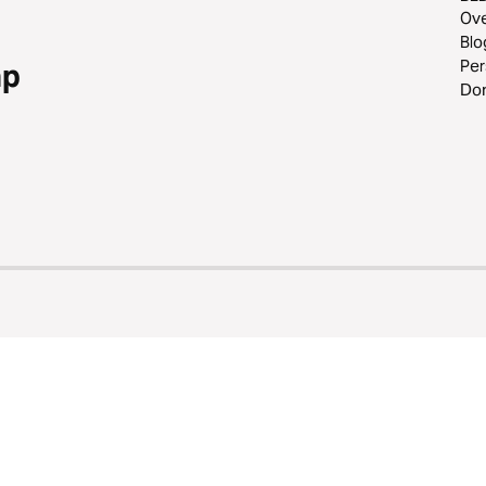
Ov
Blo
Per
ap
Do