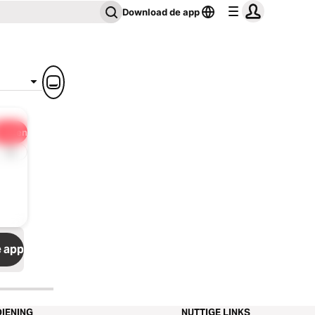
Download de app
Delen
1x
 app
IENING
NUTTIGE LINKS