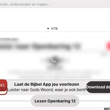
HTB
ISTERBIJBEL
ister naar
Openbaring 12
0:00
Het Boek
Het Boek, Audio Edition Audio Copyright ℗ 2017 by Biblica, Inc.®
Used by permission. All rights reserved worldwide.
Laat de Bijbel App jou voorlezen
Download de
Luister naar Gods Woord, waar je ook bent!
Lezen
Openbaring 12
BED