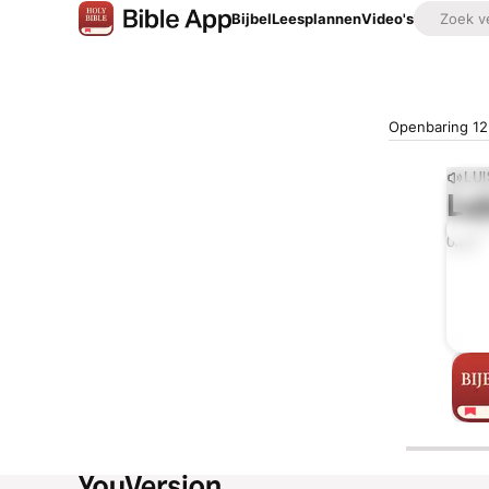
Bijbel
Leesplannen
Video's
Openbaring 12
LU
Lu
0:00