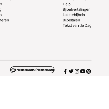
er
Help
g
Bijbelvertalingen
s
Luisterbijbels
neren
Bijbeltalen
Tekst van de Dag
Nederlands (Nederland)