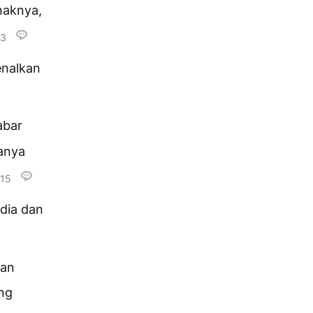
naknya,
13
enalkan
abar
anya
15
 dia dan
ran
ng