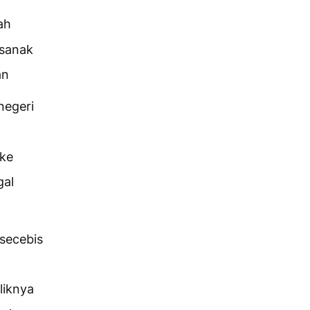
ah
 sanak
an
negeri
 ke
gal
secebis
liknya