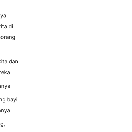
Nya
ta di
eorang
ita dan
reka
nnya
ng bayi
anya
g,