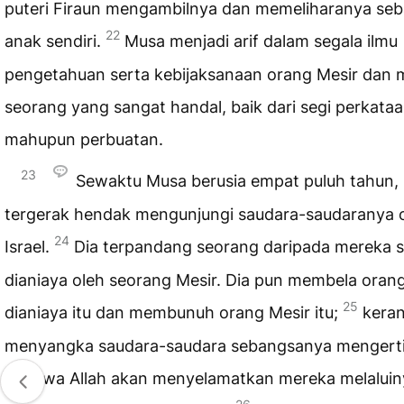
puteri Firaun mengambilnya dan memeliharanya seb
22
anak sendiri.
Musa menjadi arif dalam segala ilmu
pengetahuan serta kebijaksanaan orang Mesir dan 
seorang yang sangat handal, baik dari segi perkata
mahupun perbuatan.
23
Sewaktu Musa berusia empat puluh tahun, 
tergerak hendak mengunjungi saudara-saudaranya 
24
Israel.
Dia terpandang seorang daripada mereka 
dianiaya oleh seorang Mesir. Dia pun membela oran
25
dianiaya itu dan membunuh orang Mesir itu;
kera
menyangka saudara-saudara sebangsanya mengert
bahawa Allah akan menyelamatkan mereka melaluin