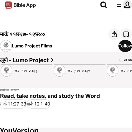
मार्क ११छ२७-१२छ४०
Lumo Project Films
Follow
लूमो - Lumo Project
9:36
7:35
8:26
35 of 66
मत्तय १छ१-२छ२३
मत्तय ३छ१-४छ२५
मत्तय ५छ
संबंधित शास्त्र
Read, take notes, and study the Word
मार्क 11:27-33
मार्क 12:1-40