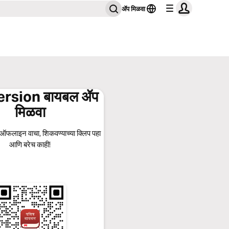
ॲप मिळवा
rsion बायबल ॲप
मिळवा
 ऑफलाइन वाचा, शिकवण्याच्या क्लिप पहा
आणि बरेच काही!