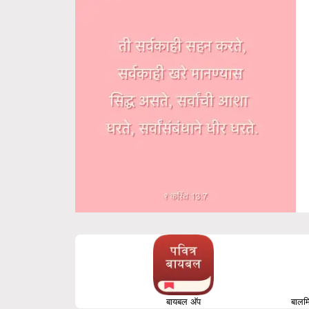
बायबल अ‍ॅप
बालमि