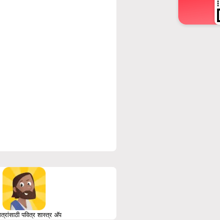
त्रांसाठी पवित्र शास्त्र अ‍ॅप