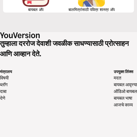
बायबल अ‍ॅप
बालमित्रांसाठी पवित्र शास्त्र अ‍ॅप
तुम्हाला दररोज देवाशी जवळीक साधण्यासाठी प्रोत्साहन
आणि आव्हान देते.
मंत्रालय
उपयुक्त लिंक्स
विषयी
मदत
ब्लॉग
बायबल आवृत्त्या
दाबा
ऑडिओ बायबल
देणे
बायबल भाषा
आजचे काव्य