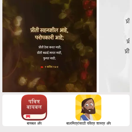
बायबल अ‍ॅप
बालमित्रांसाठी पवित्र शास्त्र अ‍ॅप