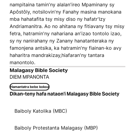
nampitaina tamin'ny alalan'ireo Mpaminany sy
Apôstôly, notsilovin'ny Fanahy masina manokana
mba hahatafita tsy misy diso ny hafatr'Izy
Andriamanitra. Ao no ahitana ny fitiavany tsy misy
fetra, hatramin'ny nahariana an'izao tontolo izao,
sy ny nanirahany ny Zanany hanatanteraka ny
famonjena antsika, ka hatramin'ny fiainan-ko avy
haharitra mandrakizay,hiafaran'ny tantara
manontolo.
Malagasy Bible Society
DIEM MPANONTA
Hamantatra bebe kokoa
Dikan-teny hafa nataon'i Malagasy Bible Society
Baiboly Katolika (MBC)
Baiboly Protestanta Malagasy (MBP)