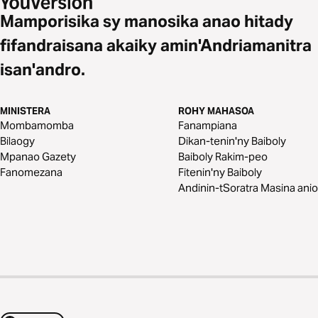
Mamporisika sy manosika anao hitady
fifandraisana akaiky amin'Andriamanitra
isan'andro.
MINISTERA
ROHY MAHASOA
Mombamomba
Fanampiana
Bilaogy
Dikan-tenin'ny Baiboly
Mpanao Gazety
Baiboly Rakim-peo
Fanomezana
Fitenin'ny Baiboly
Andinin-tSoratra Masina anio