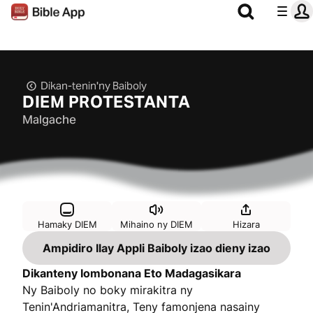
Dikan-tenin'ny Baiboly
DIEM PROTESTANTA
Malgache
Hamaky DIEM
Mihaino ny DIEM
Hizara
Ampidiro Ilay Appli Baiboly izao dieny izao
Dikanteny Iombonana Eto Madagasikara
Ny Baiboly no boky mirakitra ny
Tenin'Andriamanitra, Teny famonjena nasainy