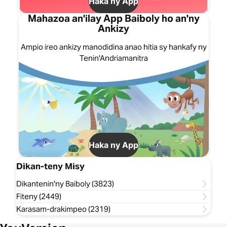
Haka ny App
Mahazoa an'ilay App Baiboly ho an'ny
Ankizy
Ampio ireo ankizy manodidina anao hitia sy hankafy ny
Tenin'Andriamanitra
Haka ny App
Dikan-teny Misy
Dikantenin'ny Baiboly (3823)
Fiteny (2449)
Karasam-drakimpeo (2319)