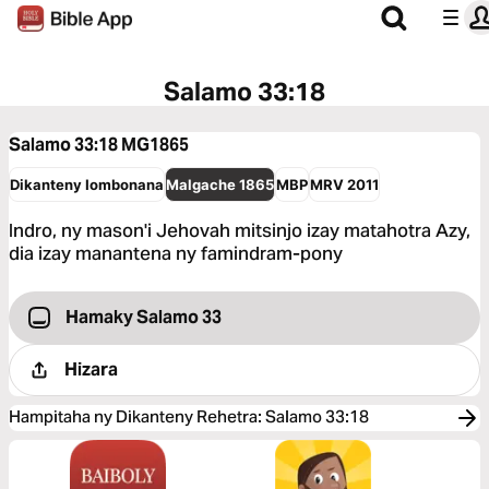
Salamo 33:18
Salamo 33:18
MG1865
Dikanteny Iombonana
Malgache 1865
MBP
MRV 2011
Indro, ny mason'i Jehovah mitsinjo izay matahotra Azy,
dia izay manantena ny famindram-pony
Hamaky Salamo 33
Hizara
Hampitaha ny Dikanteny Rehetra
:
Salamo 33:18