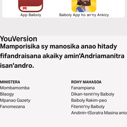
App Baiboly
Baiboly App ho an'ny Ankizy
Mamporisika sy manosika anao hitady
fifandraisana akaiky amin'Andriamanitra
isan'andro.
MINISTERA
ROHY MAHASOA
Mombamomba
Fanampiana
Bilaogy
Dikan-tenin'ny Baiboly
Mpanao Gazety
Baiboly Rakim-peo
Fanomezana
Fitenin'ny Baiboly
Andinin-tSoratra Masina anio