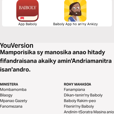
App Baiboly
Baiboly App ho an'ny Ankizy
Mamporisika sy manosika anao hitady
fifandraisana akaiky amin'Andriamanitra
isan'andro.
MINISTERA
ROHY MAHASOA
Mombamomba
Fanampiana
Bilaogy
Dikan-tenin'ny Baiboly
Mpanao Gazety
Baiboly Rakim-peo
Fanomezana
Fitenin'ny Baiboly
Andinin-tSoratra Masina anio