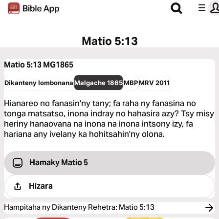
Matio 5:13
Matio 5:13
MG1865
Dikanteny Iombonana
Malgache 1865
MBP
MRV 2011
Hianareo no fanasin'ny tany; fa raha ny fanasina no
tonga matsatso, inona indray no hahasira azy? Tsy misy
heriny hanaovana na inona na inona intsony izy, fa
hariana any ivelany ka hohitsahin'ny olona.
Hamaky Matio 5
Hizara
Hampitaha ny Dikanteny Rehetra
:
Matio 5:13