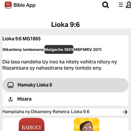
Lioka 9:6
Lioka 9:6
MG1865
Dikanteny Iombonana
Malgache 1865
MBP
MRV 2011
Dia lasa nandeha izy ireo ka nitety vohitra nitory ny
filazantsara sy nahasitrana teny tontolo eny.
Hamaky Lioka 9
Hizara
Hampitaha ny Dikanteny Rehetra
:
Lioka 9:6