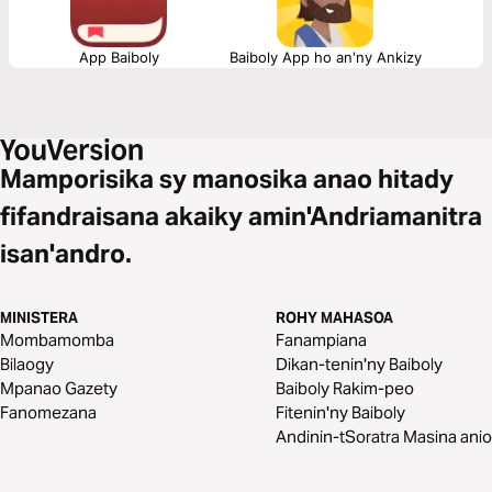
App Baiboly
Baiboly App ho an'ny Ankizy
Mamporisika sy manosika anao hitady
fifandraisana akaiky amin'Andriamanitra
isan'andro.
MINISTERA
ROHY MAHASOA
Mombamomba
Fanampiana
Bilaogy
Dikan-tenin'ny Baiboly
Mpanao Gazety
Baiboly Rakim-peo
Fanomezana
Fitenin'ny Baiboly
Andinin-tSoratra Masina anio