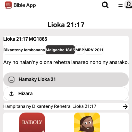
Lioka 21:17
Lioka 21:17
MG1865
Dikanteny Iombonana
Malgache 1865
MBP
MRV 2011
Ary ho halan'ny olona rehetra ianareo noho ny anarako.
Hamaky Lioka 21
Hizara
Hampitaha ny Dikanteny Rehetra
:
Lioka 21:17