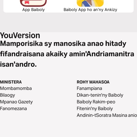
App Baiboly
Baiboly App ho an'ny Ankizy
Mamporisika sy manosika anao hitady
fifandraisana akaiky amin'Andriamanitra
isan'andro.
MINISTERA
ROHY MAHASOA
Mombamomba
Fanampiana
Bilaogy
Dikan-tenin'ny Baiboly
Mpanao Gazety
Baiboly Rakim-peo
Fanomezana
Fitenin'ny Baiboly
Andinin-tSoratra Masina anio