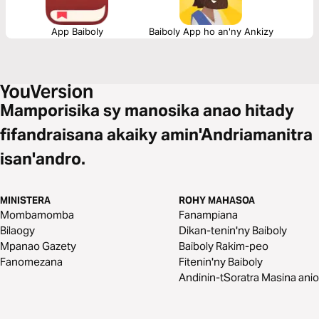
App Baiboly
Baiboly App ho an'ny Ankizy
Mamporisika sy manosika anao hitady
fifandraisana akaiky amin'Andriamanitra
isan'andro.
MINISTERA
ROHY MAHASOA
Mombamomba
Fanampiana
Bilaogy
Dikan-tenin'ny Baiboly
Mpanao Gazety
Baiboly Rakim-peo
Fanomezana
Fitenin'ny Baiboly
Andinin-tSoratra Masina anio