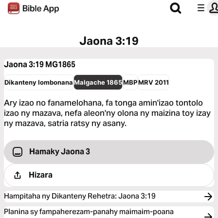
Jaona 3:19
Jaona 3:19
MG1865
Dikanteny Iombonana
Malgache 1865
MBP
MRV 2011
Ary izao no fanamelohana, fa tonga amin'izao tontolo
izao ny mazava, nefa aleon'ny olona ny maizina toy izay
ny mazava, satria ratsy ny asany.
Hamaky Jaona 3
Hizara
Hampitaha ny Dikanteny Rehetra
:
Jaona 3:19
Planina sy fampaherezam-panahy maimaim-poana