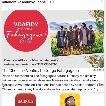
mifandraika amin'ny Jaona 3:19
The Chosen - Voafidy ho tonga Fahagagana
25 andro
‘Ndao ho tsaroantsika ireo fahagagana nataon’i Jesosy teo amin’ny
fiainan’ireo olona izay nanatona azy. Manasa anao izahay hamaky ireo
fijoroana vavolombelon’ireo olona ireo tao anatin’ny andian-tantara « The
Chosen » . Ianao ihany koa dia afaka ny ho tonga fahagagana ho an’ny
manodidina anao. Vonona ve ianao? ‘Ndao ary e! Fahagagana ny fisianao !
Christian Misch