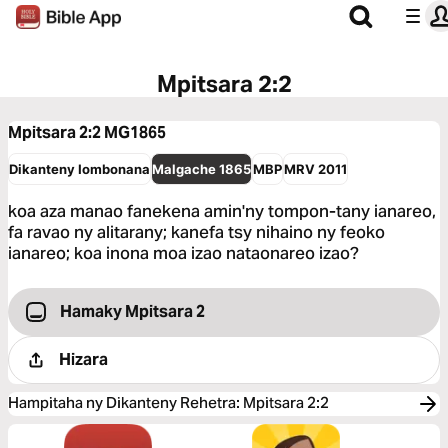
Mpitsara 2:2
Mpitsara 2:2
MG1865
Dikanteny Iombonana
Malgache 1865
MBP
MRV 2011
koa aza manao fanekena amin'ny tompon-tany ianareo,
fa ravao ny alitarany; kanefa tsy nihaino ny feoko
ianareo; koa inona moa izao nataonareo izao?
Hamaky Mpitsara 2
Hizara
Hampitaha ny Dikanteny Rehetra
:
Mpitsara 2:2