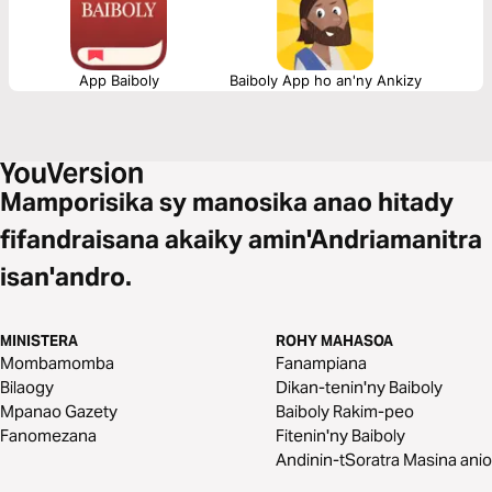
App Baiboly
Baiboly App ho an'ny Ankizy
Mamporisika sy manosika anao hitady
fifandraisana akaiky amin'Andriamanitra
isan'andro.
MINISTERA
ROHY MAHASOA
Mombamomba
Fanampiana
Bilaogy
Dikan-tenin'ny Baiboly
Mpanao Gazety
Baiboly Rakim-peo
Fanomezana
Fitenin'ny Baiboly
Andinin-tSoratra Masina anio