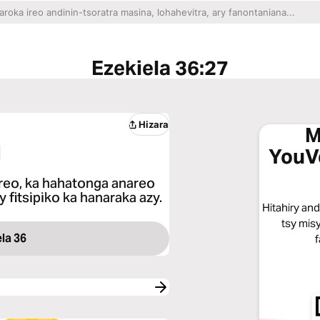
Ezekiela 36:27
Hizara
M
YouV
1
reo, ka hahatonga anareo
 fitsipiko ka hanaraka azy.
Hitahiry an
tsy misy
la 36
f