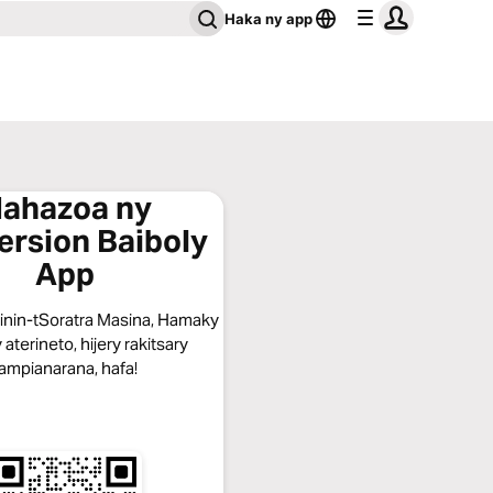
Haka ny app
ahazoa ny
ersion Baiboly
App
dinin-tSoratra Masina, Hamaky
 aterineto, hijery rakitsary
ampianarana, hafa!