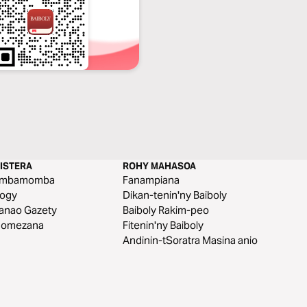
ISTERA
ROHY MAHASOA
mbamomba
Fanampiana
aogy
Dikan-tenin'ny Baiboly
anao Gazety
Baiboly Rakim-peo
nomezana
Fitenin'ny Baiboly
Andinin-tSoratra Masina anio