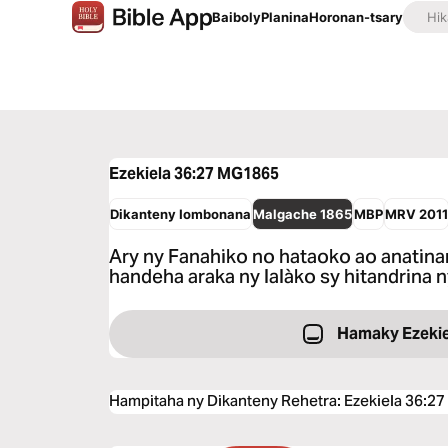
Baiboly
Planina
Horonan-tsary
Ezekiela 36:27
MG1865
Dikanteny Iombonana
Malgache 1865
MBP
MRV 201
Ary ny Fanahiko no hataoko ao anatina
handeha araka ny lalàko sy hitandrina ny
Hamaky Ezekie
Hampitaha ny Dikanteny Rehetra
:
Ezekiela 36:27