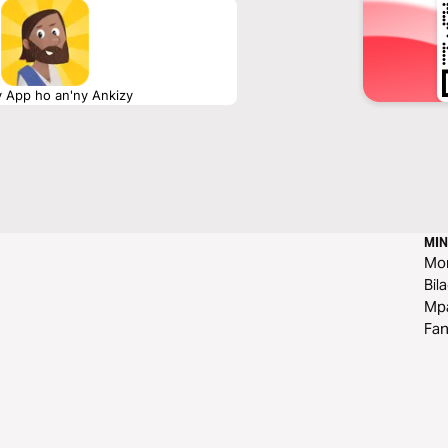
y App ho an'ny Ankizy
MIN
Mo
Bil
Mp
Fa