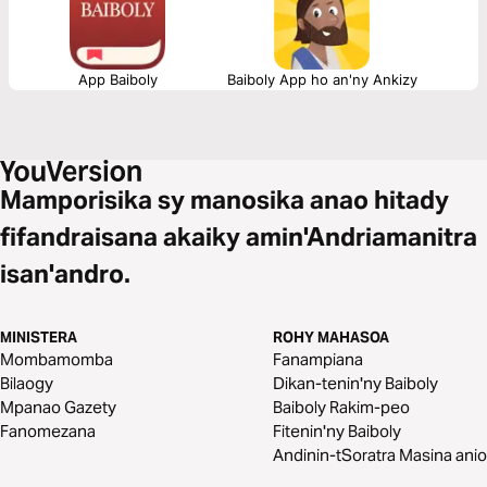
App Baiboly
Baiboly App ho an'ny Ankizy
Mamporisika sy manosika anao hitady
fifandraisana akaiky amin'Andriamanitra
isan'andro.
MINISTERA
ROHY MAHASOA
Mombamomba
Fanampiana
Bilaogy
Dikan-tenin'ny Baiboly
Mpanao Gazety
Baiboly Rakim-peo
Fanomezana
Fitenin'ny Baiboly
Andinin-tSoratra Masina anio