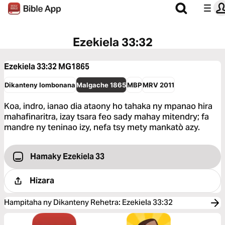
Ezekiela 33:32
Ezekiela 33:32
MG1865
Dikanteny Iombonana
Malgache 1865
MBP
MRV 2011
Koa, indro, ianao dia ataony ho tahaka ny mpanao hira
mahafinaritra, izay tsara feo sady mahay mitendry; fa
mandre ny teninao izy, nefa tsy mety mankatò azy.
Hamaky Ezekiela 33
Hizara
Hampitaha ny Dikanteny Rehetra
:
Ezekiela 33:32