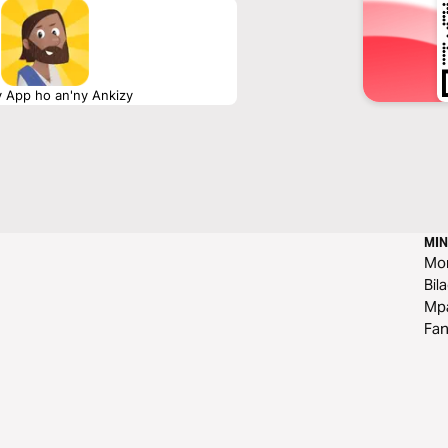
y App ho an'ny Ankizy
MIN
Mo
Bil
Mp
Fa