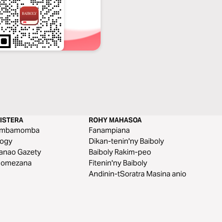
ISTERA
ROHY MAHASOA
mbamomba
Fanampiana
aogy
Dikan-tenin'ny Baiboly
anao Gazety
Baiboly Rakim-peo
nomezana
Fitenin'ny Baiboly
Andinin-tSoratra Masina anio