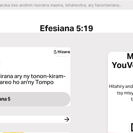
Efesiana 5:19
Hizara
M
YouV
1
hirana ary ny tonon-kiram-
nareo ho an'ny Tompo
Hitahiry an
tsy misy
ana 5
f