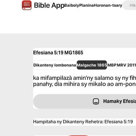
Baiboly
Planina
Horonan-tsary
Efesiana 5:19
MG1865
Dikanteny Iombonana
Malgache 1865
MBP
MRV 201
ka mifampilazà amin'ny salamo sy ny fi
panahy, dia mihira sy mikalo ao am-po
Hamaky Efesi
Hampitaha ny Dikanteny Rehetra
:
Efesiana 5:19