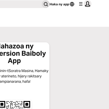
Haka ny app
ahazoa ny
ersion Baiboly
App
dinin-tSoratra Masina, Hamaky
 aterineto, hijery rakitsary
ampianarana, hafa!