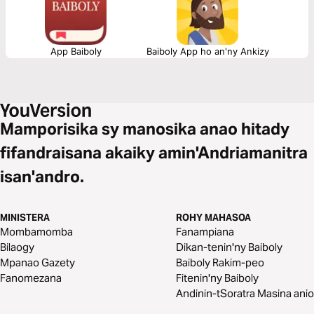
App Baiboly
Baiboly App ho an'ny Ankizy
Mamporisika sy manosika anao hitady
fifandraisana akaiky amin'Andriamanitra
isan'andro.
MINISTERA
ROHY MAHASOA
Mombamomba
Fanampiana
Bilaogy
Dikan-tenin'ny Baiboly
Mpanao Gazety
Baiboly Rakim-peo
Fanomezana
Fitenin'ny Baiboly
Andinin-tSoratra Masina anio