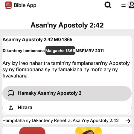
Asan'ny Apostoly 2:42
Asan'ny Apostoly 2:42
MG1865
Dikanteny Iombonana
Malgache 1865
MBP
MRV 2011
Ary izy ireo naharitra tamin'ny fampianaran'ny Apostoly
sy ny fiombonana sy ny famakiana ny mofo ary ny
fivavahana.
Hamaky Asan'ny Apostoly 2
Hizara
Hampitaha ny Dikanteny Rehetra
:
Asan'ny Apostoly 2:42