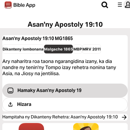
Asan'ny Apostoly 19:10
Asan'ny Apostoly 19:10
MG1865
Dikanteny Iombonana
Malgache 1865
MBP
MRV 2011
Ary naharitra roa taona ngarangidina izany, ka dia
nandre ny tenin'ny Tompo izay rehetra nonina tany
Asia, na Jiosy na jentilisa.
Hamaky Asan'ny Apostoly 19
Hizara
Hampitaha ny Dikanteny Rehetra
:
Asan'ny Apostoly 19:10