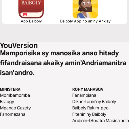
App Baiboly
Baiboly App ho an'ny Ankizy
Mamporisika sy manosika anao hitady
fifandraisana akaiky amin'Andriamanitra
isan'andro.
MINISTERA
ROHY MAHASOA
Mombamomba
Fanampiana
Bilaogy
Dikan-tenin'ny Baiboly
Mpanao Gazety
Baiboly Rakim-peo
Fanomezana
Fitenin'ny Baiboly
Andinin-tSoratra Masina anio