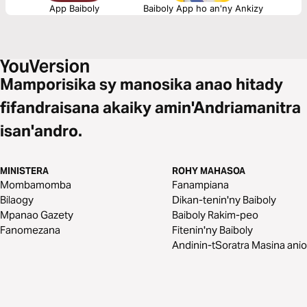
App Baiboly
Baiboly App ho an'ny Ankizy
Mamporisika sy manosika anao hitady
fifandraisana akaiky amin'Andriamanitra
isan'andro.
MINISTERA
ROHY MAHASOA
Mombamomba
Fanampiana
Bilaogy
Dikan-tenin'ny Baiboly
Mpanao Gazety
Baiboly Rakim-peo
Fanomezana
Fitenin'ny Baiboly
Andinin-tSoratra Masina anio