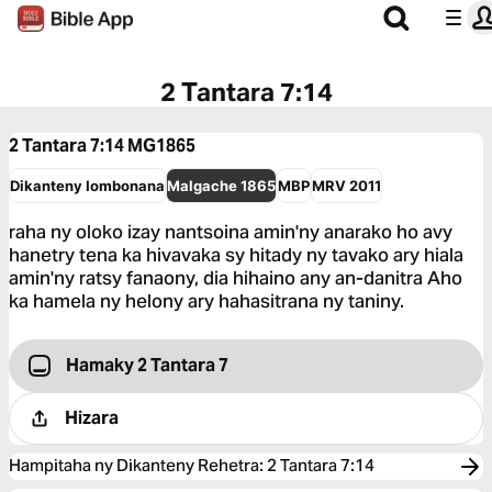
2 Tantara 7:14
2 Tantara 7:14
MG1865
Dikanteny Iombonana
Malgache 1865
MBP
MRV 2011
raha ny oloko izay nantsoina amin'ny anarako ho avy
hanetry tena ka hivavaka sy hitady ny tavako ary hiala
amin'ny ratsy fanaony, dia hihaino any an-danitra Aho
ka hamela ny helony ary hahasitrana ny taniny.
Hamaky 2 Tantara 7
Hizara
Hampitaha ny Dikanteny Rehetra
:
2 Tantara 7:14