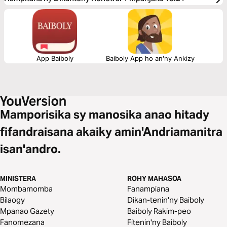
App Baiboly
Baiboly App ho an'ny Ankizy
Mamporisika sy manosika anao hitady
fifandraisana akaiky amin'Andriamanitra
isan'andro.
MINISTERA
ROHY MAHASOA
Mombamomba
Fanampiana
Bilaogy
Dikan-tenin'ny Baiboly
Mpanao Gazety
Baiboly Rakim-peo
Fanomezana
Fitenin'ny Baiboly