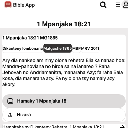
1 Mpanjaka 18:21
1 Mpanjaka 18:21
MG1865
Dikanteny Iombonana
Malgache 1865
MBP
MRV 2011
Ary dia nankeo amin'ny olona rehetra Elia ka nanao hoe:
Mandra-pahoviana no hiroa saina ianareo ? Raha
Jehovah no Andriamanitra, manaraha Azy; fa raha Bala
kosa, dia manaraha azy. Fa ny olona tsy namaly azy
akory.
Hamaky 1 Mpanjaka 18
Hizara
Hampitaha ny Dikanteny Rehetra
:
1 Mpanjaka 18:21