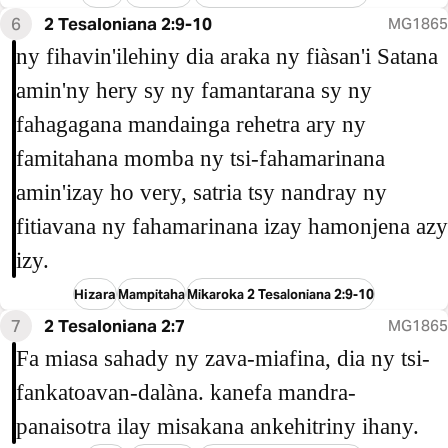
6
2 Tesaloniana 2:9-10
MG1865
ny fihavin'ilehiny dia araka ny fiàsan'i Satana
amin'ny hery sy ny famantarana sy ny
fahagagana mandainga rehetra ary ny
famitahana momba ny tsi-fahamarinana
amin'izay ho very, satria tsy nandray ny
fitiavana ny fahamarinana izay hamonjena azy
izy.
Hizara
Mampitaha
Mikaroka 2 Tesaloniana 2:9-10
7
2 Tesaloniana 2:7
MG1865
Fa miasa sahady ny zava-miafina, dia ny tsi-
fankatoavan-dalàna. kanefa mandra-
panaisotra ilay misakana ankehitriny ihany.