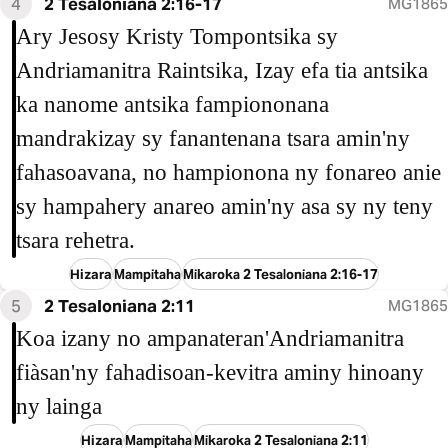
4
2 Tesaloniana 2:16-17
MG1865
Ary Jesosy Kristy Tompontsika sy
Andriamanitra Raintsika, Izay efa tia antsika
ka nanome antsika fampiononana
mandrakizay sy fanantenana tsara amin'ny
fahasoavana, no hampionona ny fonareo anie
sy hampahery anareo amin'ny asa sy ny teny
tsara rehetra.
Hizara
Mampitaha
Mikaroka 2 Tesaloniana 2:16-17
5
2 Tesaloniana 2:11
MG1865
Koa izany no ampanateran'Andriamanitra
fiàsan'ny fahadisoan-kevitra aminy hinoany
ny lainga
Hizara
Mampitaha
Mikaroka 2 Tesaloniana 2:11