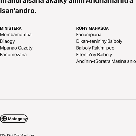
fifandraisana akaiky amin'Andriamanitra
isan'andro.
MINISTERA
ROHY MAHASOA
Mombamomba
Fanampiana
Bilaogy
Dikan-tenin'ny Baiboly
Mpanao Gazety
Baiboly Rakim-peo
Fanomezana
Fitenin'ny Baiboly
Andinin-tSoratra Masina anio
Malagasy
©
2026
YouVersion