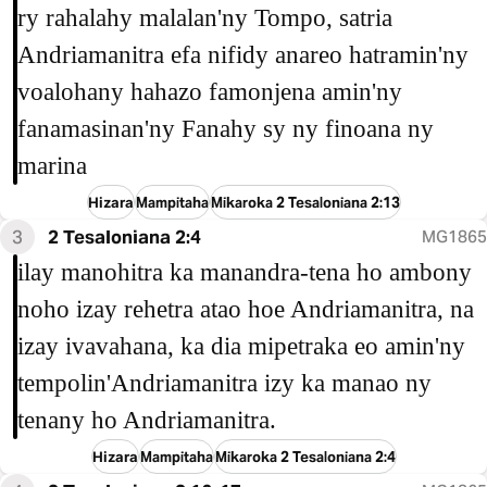
ry rahalahy malalan'ny Tompo, satria
Andriamanitra efa nifidy anareo hatramin'ny
voalohany hahazo famonjena amin'ny
fanamasinan'ny Fanahy sy ny finoana ny
marina
Hizara
Mampitaha
Mikaroka 2 Tesaloniana 2:13
3
2 Tesaloniana 2:4
MG1865
ilay manohitra ka manandra-tena ho ambony
noho izay rehetra atao hoe Andriamanitra, na
izay ivavahana, ka dia mipetraka eo amin'ny
tempolin'Andriamanitra izy ka manao ny
tenany ho Andriamanitra.
Hizara
Mampitaha
Mikaroka 2 Tesaloniana 2:4