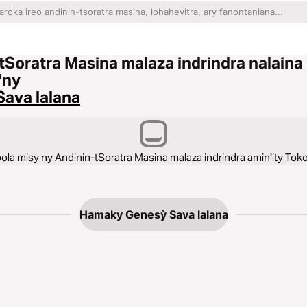
tSoratra Masina malaza indrindra nalaina
'ny
ava lalana
la misy ny Andinin-tSoratra Masina malaza indrindra amin'ity Toko 
Hamaky Genesỳ Sava lalana