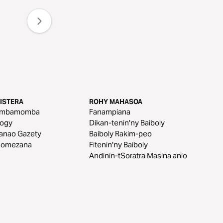
ISTERA
ROHY MAHASOA
mbamomba
Fanampiana
aogy
Dikan-tenin'ny Baiboly
anao Gazety
Baiboly Rakim-peo
nomezana
Fitenin'ny Baiboly
Andinin-tSoratra Masina anio