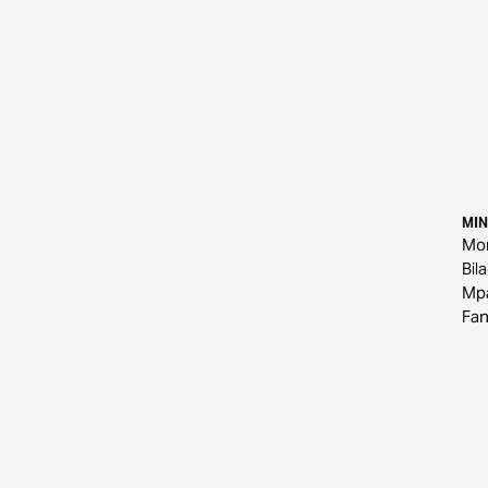
MIN
Mo
Bil
Mp
Fa