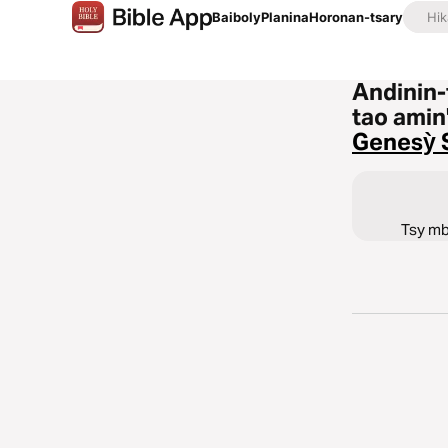
Baiboly
Planina
Horonan-tsary
Andinin-
tao amin
Genesỳ S
Tsy mbo