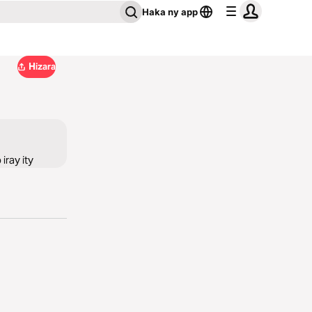
Haka ny app
Hizara
iray ity