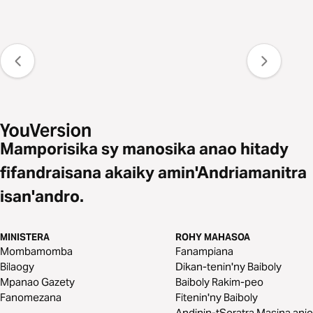
Mamporisika sy manosika anao hitady
fifandraisana akaiky amin'Andriamanitra
isan'andro.
MINISTERA
ROHY MAHASOA
Mombamomba
Fanampiana
Bilaogy
Dikan-tenin'ny Baiboly
Mpanao Gazety
Baiboly Rakim-peo
Fanomezana
Fitenin'ny Baiboly
Andinin-tSoratra Masina anio