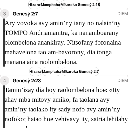
Hizara
Mampitaha
Mikaroka Genesỳ 2:18
3
Genesỳ 2:7
DIEM
Ary vovoka avy amin’ny tany no nalain’ny
TOMPO Andriamanitra, ka nanamboarany
olombelona anankiray. Nitsofany fofonaina
mahavelona tao am-bavorony, dia tonga
manana aina raolombelona.
Hizara
Mampitaha
Mikaroka Genesỳ 2:7
4
Genesỳ 2:23
DIEM
Tamin’izay dia hoy raolombelona hoe: «Ity
ahay mba mitovy amiko, fa taolana avy
amin’ny taolako ity sady nofo avy amin’ny
nofoko; hatao hoe vehivavy ity, satria lehilahy