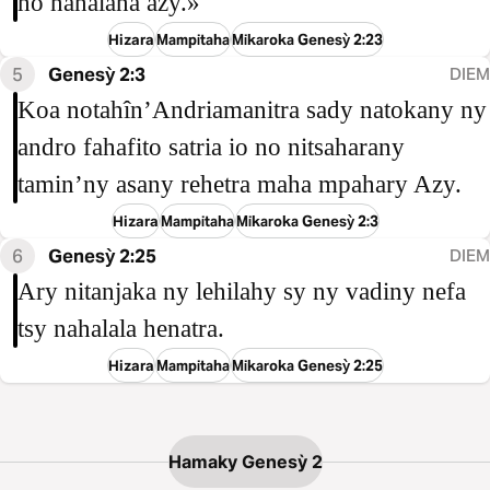
no nanalana azy.»
Hizara
Mampitaha
Mikaroka Genesỳ 2:23
5
Genesỳ 2:3
DIEM
Koa notahîn’Andriamanitra sady natokany ny
andro fahafito satria io no nitsaharany
tamin’ny asany rehetra maha mpahary Azy.
Hizara
Mampitaha
Mikaroka Genesỳ 2:3
6
Genesỳ 2:25
DIEM
Ary nitanjaka ny lehilahy sy ny vadiny nefa
tsy nahalala henatra.
Hizara
Mampitaha
Mikaroka Genesỳ 2:25
Hamaky Genesỳ 2