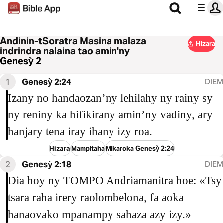
Andinin-tSoratra Masina malaza
Hizara
indrindra nalaina tao amin'ny
Genesỳ 2
1
Genesỳ 2:24
DIEM
Izany no handaozan’ny lehilahy ny rainy sy
ny reniny ka hifikirany amin’ny vadiny, ary
hanjary tena iray ihany izy roa.
Hizara
Mampitaha
Mikaroka Genesỳ 2:24
2
Genesỳ 2:18
DIEM
Dia hoy ny TOMPO Andriamanitra hoe: «Tsy
tsara raha irery raolombelona, fa aoka
hanaovako mpanampy sahaza azy izy.»