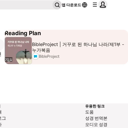
앱 다운로드
Reading Plan
BibleProject | 거꾸로 된 하나님 나라/제1부 -
누가복음
현
BibleProject
20 일
역
유용한 링크
개
도움
로그
성경 번역본
사
오디오 성경