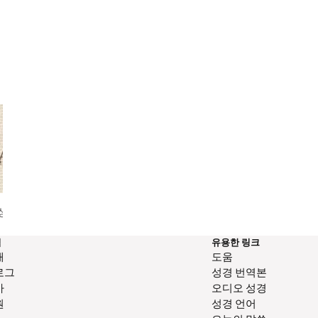
체 성경 읽기
역
유용한 링크
개
도움
로그
성경 번역본
사
오디오 성경
원
성경 언어