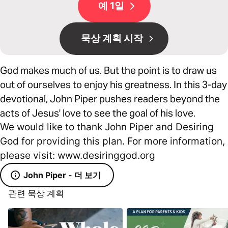
예 1일
묵상 계획 시작
God makes much of us. But the point is to draw us
out of ourselves to enjoy his greatness. In this 3-day
devotional, John Piper pushes readers beyond the
acts of Jesus' love to see the goal of his love.
We would like to thank John Piper and Desiring
God for providing this plan. For more information,
please visit: www.desiringgod.org
John Piper - 더 보기
관련 묵상 계획