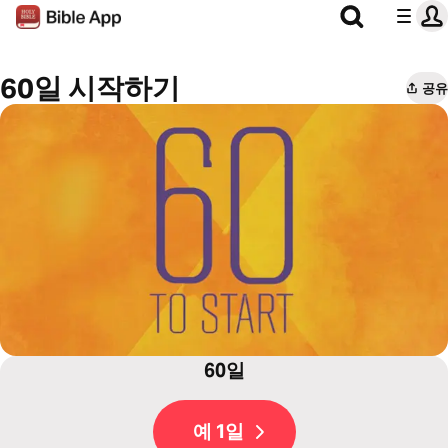
60일 시작하기
공유
60일
예 1일