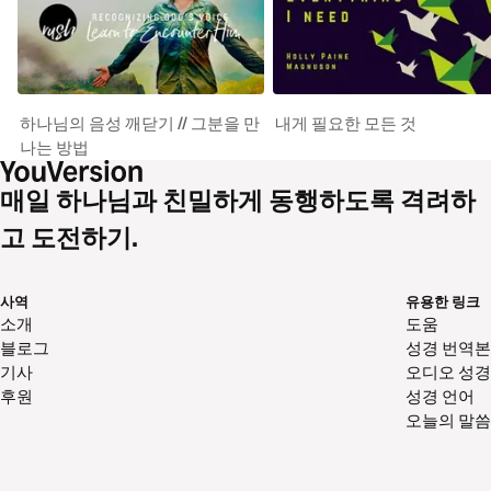
하나님의 음성 깨닫기 // 그분을 만
내게 필요한 모든 것
나는 방법
매일 하나님과 친밀하게 동행하도록 격려하
고 도전하기.
사역
유용한 링크
소개
도움
블로그
성경 번역본
기사
오디오 성경
후원
성경 언어
오늘의 말씀