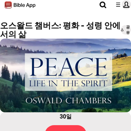
오스왈드 챔버스: 평화 - 성령 안에
공
서의 삶
유
30일