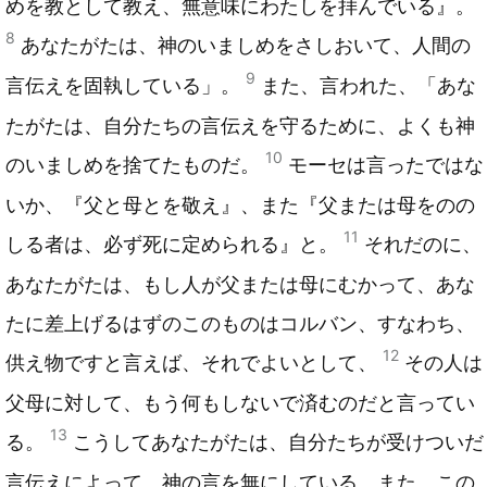
めを教として教え、無意味にわたしを拝んでいる』。
8
あなたがたは、神のいましめをさしおいて、人間の
9
言伝えを固執している」。
また、言われた、「あな
たがたは、自分たちの言伝えを守るために、よくも神
10
のいましめを捨てたものだ。
モーセは言ったではな
いか、『父と母とを敬え』、また『父または母をのの
11
しる者は、必ず死に定められる』と。
それだのに、
あなたがたは、もし人が父または母にむかって、あな
たに差上げるはずのこのものはコルバン、すなわち、
12
供え物ですと言えば、それでよいとして、
その人は
父母に対して、もう何もしないで済むのだと言ってい
13
る。
こうしてあなたがたは、自分たちが受けついだ
言伝えによって、神の言を無にしている。また、この