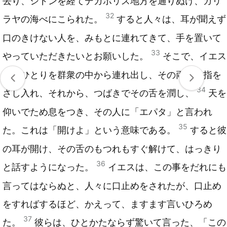
去り、シドンを経てデカポリス地方を通りぬけ、ガリ
32
ラヤの海べにこられた。
すると人々は、耳が聞えず
口のきけない人を、みもとに連れてきて、手を置いて
33
やっていただきたいとお願いした。
そこで、イエス
は彼ひとりを群衆の中から連れ出し、その両耳に指を
34
さし入れ、それから、つばきでその舌を潤し、
天を
仰いでため息をつき、その人に「エパタ」と言われ
35
た。これは「開けよ」という意味である。
すると彼
の耳が開け、その舌のもつれもすぐ解けて、はっきり
36
と話すようになった。
イエスは、この事をだれにも
言ってはならぬと、人々に口止めをされたが、口止め
をすればするほど、かえって、ますます言いひろめ
37
た。
彼らは、ひとかたならず驚いて言った、「この