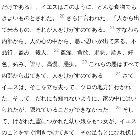
だけである」。イエスはこのように、どんな食物でも
20
きよいものとされた。
さらに言われた、「人から出
21
て来るもの、それが人をけがすのである。
すなわち
内部から、人の心の中から、悪い思いが出て来る。不
22
品行、盗み、殺人、
姦淫、貪欲、邪悪、欺き、好
23
色、妬み、誹り、高慢、愚痴。
これらの悪はすべて
24
内部から出てきて、人をけがすのである」。
さて、
イエスは、そこを立ち去って、ツロの地方に行かれ
た。そして、だれにも知れないように、家の中にはい
25
られたが、隠れていることができなかった。
そし
て、けがれた霊につかれた幼い娘をもつ女が、イエス
のことをすぐ聞きつけてきて、その足もとにひれ伏し